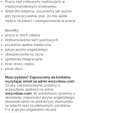
Pracę nad ciekawymi realizacjami w
międzynarodowym środowisku,
Work-life balance; rozumiemy jak ważne
jest życie prywatne oraz, że ma wielki
wpływ na jakość i zaangażowanie w pracę.
Benefity:
praca w 100% zdalna
dofinansowanie kart sportowych
prywatna opieka medyczna
lekcje języka angielskiego
ubezpieczenie na życie
spotkania integracyjne
brak dress code’u
pizza days
Masz pytania? Zapraszamy do kontaktu
wysyłając email na adres
we@vdsau.com
Osoby zainteresowane prosimy o
przesyłanie aplikacji na adres
we@vdsau.com
. W wiadomości prosimy o
określenie znajomości języka angielskiego,
doświadczenia na podobnym stanowisku
(w latach) oraz oczekiwanych zarobków.
CV w języku angielskim nie jest