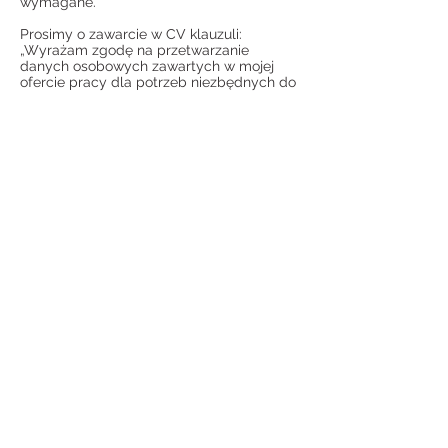
wymagane.
Prosimy o zawarcie w CV klauzuli:
„Wyrażam zgodę na przetwarzanie
danych osobowych zawartych w mojej
ofercie pracy dla potrzeb niezbędnych do
realizacji procesu rekrutacji prowadzonego
przez Vision Drafting Services Australia
Weronika Elwart zgodnie z ustawą z dnia
29 sierpnia 1997 r. o ochronie danych
osobowych (t.j. Dz. U. z 2016 r., poz. 922)”.
Jednocześnie wyrażam zgodę na
przetwarzanie przez ogłoszeniodawcę
moich danych osobowych na potrzeby
przyszłych rekrutacji.
Contact us
Name
*
Email
*